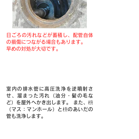
日ごろの汚れなどが蓄積し、配管自体
の損傷につながる場合もあります。
早めの対処が大切です。
Point1・高圧洗浄によりご自宅の排
水管を清掃いたします。
室内の排水管に高圧洗浄を逆噴射さ
せ、溜まった汚れ（油分・髪の毛な
ど）を屋外へかき出します。 また、枡
（マス：マンホール）と枡のあいだの
管も洗浄します。
Point2・強力洗浄パワーを持つ高圧
洗浄車でお宅に駆け付けます！