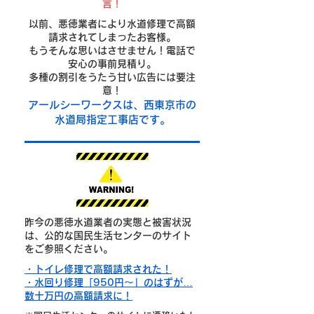
言！
以前、悪徳業者により水道修理で高額
請求されてしまったお客様。
もうそんな思いはさせません！電話で
安心の事前見積り。
多種の割引をうたう甘い広告には要注
意！
​アールシーワークスは、西東京市
の
水道局指定工事店です。
昨今の悪徳水道業者の実態と被害状況
は、公的な国民生活センターのサイト
をご参照ください。
・トイレ修理で高額請求された！
・水回り修理「950円～」のはずが…
数十万円の高額請求に！