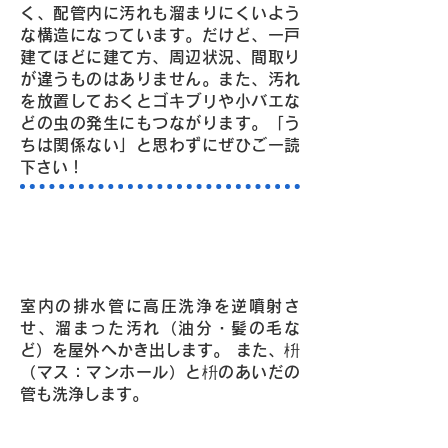
く、配管内に汚れも溜まりにくいよう
な構造になっています。だけど、一戸
建てほどに建て方、周辺状況、間取り
が違うものはありません。また、汚れ
を放置しておくとゴキブリや小バエな
どの虫の発生にもつながります。「う
ちは関係ない」と思わずにぜひご一読
下さい！
Point1・高圧洗浄によりご自宅の排
水管を清掃いたします。
室内の排水管に高圧洗浄を逆噴射さ
せ、溜まった汚れ（油分・髪の毛な
ど）を屋外へかき出します。 また、枡
（マス：マンホール）と枡のあいだの
管も洗浄します。
Point2・強力洗浄パワーを持つ高圧