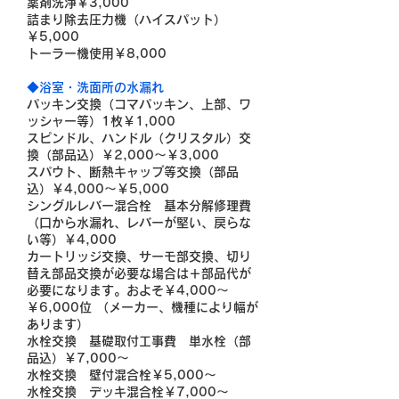
薬剤洗浄￥3,000
詰まり除去圧力機（ハイスパット）
￥5,000
トーラー機使用￥8,000
◆
浴室・洗面所の水漏れ
パッキン交換（コマパッキン、上部、ワ
ッシャー等）1枚￥1,000
スピンドル、ハンドル（クリスタル）交
換（部品込）￥2,000～￥3,000
スパウト、断熱キャップ等交換（部品
込）￥4,000～￥5,000
シングルレバー混合栓 基本分解修理費
（口から水漏れ、レバーが堅い、戻らな
い等）￥4,000
カートリッジ交換、サーモ部交換、切り
替え部品交換が必要な場合は＋部品代が
必要になります。およそ￥4,000～
￥6,000位 （メーカー、機種により幅が
あります）
水栓交換 基礎取付工事費 単水栓（部
品込）￥7,000～
水栓交換 壁付混合栓￥5,000～
水栓交換 デッキ混合栓￥7,000～