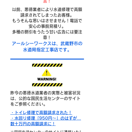
言！
以前、悪徳業者により水道修理で高額
請求されてしまったお客様。
もうそんな思いはさせません！電話で
安心の事前見積り。
多種の割引をうたう甘い広告には要注
意！
​アールシーワークスは、武蔵野市
の
水道局指定工事店です。
昨今の悪徳水道業者の実態と被害状況
は、公的な国民生活センターのサイト
をご参照ください。
・トイレ修理で高額請求された！
・水回り修理「950円～」のはずが…
数十万円の高額請求に！